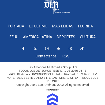
PORTADA
LO ÚLTIMO
MÁS LEÍDAS
FLORIDA
EEUU
AMÉRICA LATINA
DEPORTES
CULTURA
Contactenos
RSS
Las Américas Multimedia Group LLC.
TODOS LOS DERECHOS RESERVADOS 2016-06-13
PROHIBIDA LA REPRODUCCIÓN TOTAL O PARCIAL DE CUALQUIER
MATERIAL DE ESTE DIARIO SIN LA AUTORIZACIÓN EXPRESA DE LOS
EDITORES
Copyright Diario Las Américas 2022. All rights reserved