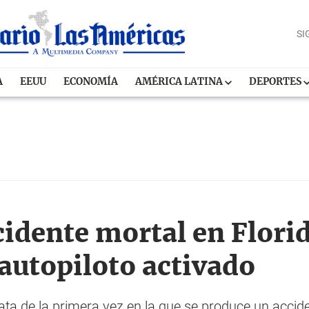
SI
A
EEUU
ECONOMÍA
AMÉRICA LATINA
DEPORTES
cidente mortal en Flori
 autopiloto activado
ta de la primera vez en la que se produce un accid