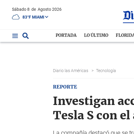
Sábado 8
de
Agosto 2026
83°F MIAMI
PORTADA
LO ÚLTIMO
FLORID
Diario las Américas
>
Tecnología
REPORTE
Investigan ac
Tesla S con el
La compañía destacó que se tra