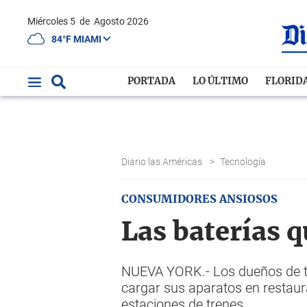
Miércoles 5
de
Agosto 2026
84°F MIAMI
PORTADA
LO ÚLTIMO
FLORID
Diario las Américas
>
Tecnología
CONSUMIDORES ANSIOSOS
Las baterías 
NUEVA YORK.- Los dueños de te
cargar sus aparatos en restaur
estaciones de trenes