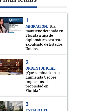
s más leídas
MIGRACIÓN
ICE
mantiene detenida en
Florida a hija de
diplomático castrista
expulsado de Estados
Unidos
ORDEN JUDICIAL
¿Qué cambiará en la
Enmienda 3 sobre
impuestos a la
propiedad en
Florida?
ESTADO DEL