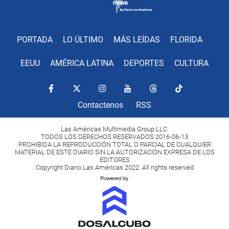
PORTADA
LO ÚLTIMO
MÁS LEÍDAS
FLORIDA
EEUU
AMÉRICA LATINA
DEPORTES
CULTURA
Contactenos
RSS
Las Américas Multimedia Group LLC.
TODOS LOS DERECHOS RESERVADOS 2016-06-13
PROHIBIDA LA REPRODUCCIÓN TOTAL O PARCIAL DE CUALQUIER
MATERIAL DE ESTE DIARIO SIN LA AUTORIZACIÓN EXPRESA DE LOS
EDITORES
Copyright Diario Las Américas 2022. All rights reserved