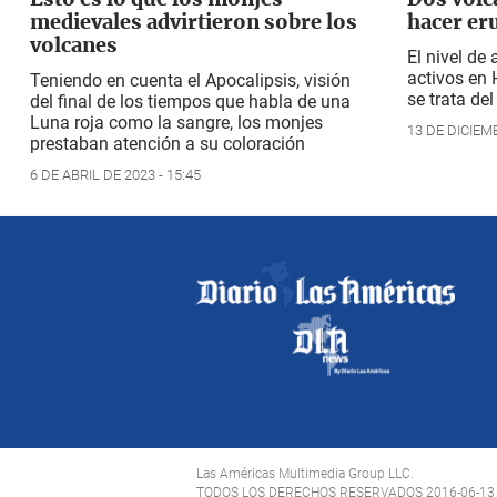
Esto es lo que los monjes
Dos volc
medievales advirtieron sobre los
hacer er
volcanes
El nivel de
activos en 
Teniendo en cuenta el Apocalipsis, visión
se trata de
del final de los tiempos que habla de una
Luna roja como la sangre, los monjes
13 DE DICIEMB
prestaban atención a su coloración
6 DE ABRIL DE 2023 - 15:45
Las Américas Multimedia Group LLC.
TODOS LOS DERECHOS RESERVADOS 2016-06-13