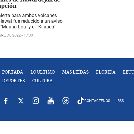
anes de Hawai dejan de
upción
 alerta para ambos volcanes
Hawai fue reducido a un aviso,
l "Mauna Loa" y el "Kilauea"
RE DE 2022 - 17:00
PORTADA
LO ÚLTIMO
MÁS LEÍDAS
FLORIDA
EEU
DEPORTES
CULTURA
CONTACTENOS
RSS