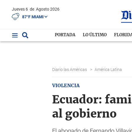
Jueves 6
de
Agosto 2026
87°F MIAMI
PORTADA
LO ÚLTIMO
FLORID
Diario las Américas
>
América Latina
VIOLENCIA
Ecuador: fami
al gobierno
El abogado de Fernando Villavi