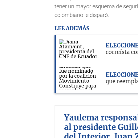
tener un mayor esquema de segurida
colombiano le disparó.
LEE ADEMÁS
ELECCION
correísta co
ELECCION
que reempla
Yaulema responsab
al presidente Guil
del Interior, Juan