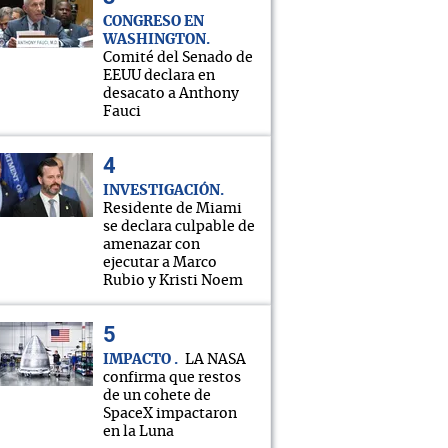
CONGRESO EN
WASHINGTON
Comité del Senado de
EEUU declara en
desacato a Anthony
Fauci
INVESTIGACIÓN
Residente de Miami
se declara culpable de
amenazar con
ejecutar a Marco
Rubio y Kristi Noem
IMPACTO
LA NASA
confirma que restos
de un cohete de
SpaceX impactaron
en la Luna