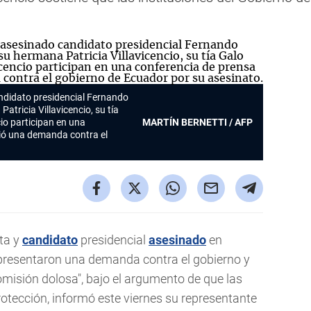
andidato presidencial Fernando
atricia Villavicencio, su tía
cio participan en una
MARTÍN BERNETTI / AFP
ció una demanda contra el
sta y
candidato
presidencial
asesinado
en
 presentaron una demanda contra el gobierno y
 omisión dolosa", bajo el argumento de que las
rotección, informó este viernes su representante