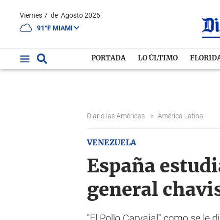
Viernes 7
de
Agosto 2026
91°F MIAMI
PORTADA
LO ÚLTIMO
FLORID
Diario las Américas
>
América Latina
VENEZUELA
España estudi
general chavi
"El Pollo Carvajal" como se le