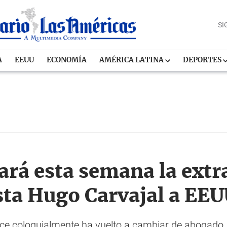
SI
A
EEUU
ECONOMÍA
AMÉRICA LATINA
DEPORTES
ará esta semana la extr
sta Hugo Carvajal a EE
 dice coloquialmente ha vuelto a cambiar de abogado