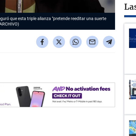
La
guró que esta triple alianza "pretende reeditar una suerte
 (ARCHIVO)