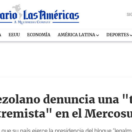
SI
A
EEUU
ECONOMÍA
AMÉRICA LATINA
DEPORTES
zolano denuncia una "t
tremista" en el Mercos
que su país ejerce la presidencia del bloque "legal