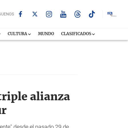
GUENOS
CULTURA
MUNDO
CLASIFICADOS
riple alianza
ur
mente" desde el pasado 29 de