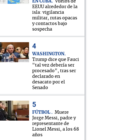
EN CUBA
Vuelos de
EEUU alrededor de la
isla: vigilancia
militar, rutas opacas
y contactos bajo
sospecha
WASHINGTON
Trump dice que Fauci
"tal vez debería ser
procesado", tras ser
declarado en
desacato por el
Senado
FÚTBOL
Muere
Jorge Messi, padre y
representante de
Lionel Messi, a los 68
años