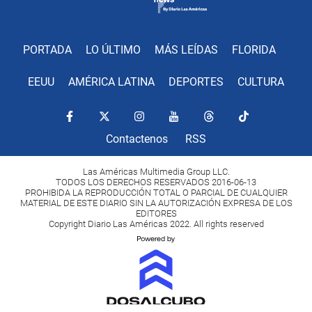
PORTADA
LO ÚLTIMO
MÁS LEÍDAS
FLORIDA
EEUU
AMÉRICA LATINA
DEPORTES
CULTURA
Contactenos
RSS
Las Américas Multimedia Group LLC.
TODOS LOS DERECHOS RESERVADOS 2016-06-13
PROHIBIDA LA REPRODUCCIÓN TOTAL O PARCIAL DE CUALQUIER
MATERIAL DE ESTE DIARIO SIN LA AUTORIZACIÓN EXPRESA DE LOS
EDITORES
Copyright Diario Las Américas 2022. All rights reserved