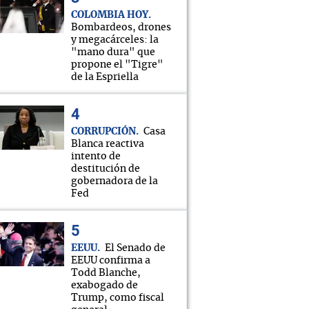
COLOMBIA HOY
Bombardeos, drones
y megacárceles: la
"mano dura" que
propone el "Tigre"
de la Espriella
CORRUPCIÓN
Casa
Blanca reactiva
intento de
destitución de
gobernadora de la
Fed
EEUU
El Senado de
EEUU confirma a
Todd Blanche,
exabogado de
Trump, como fiscal