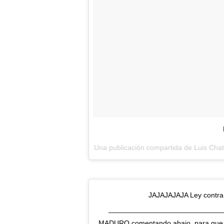
Una publicación compartida de Luis Chat
JAJAJAJAJA Ley contra 
_______________________________
MADURO comentando abajo, para que m