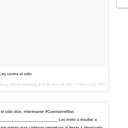
Ley contra el odio
aing (@luischataing) el
8 de Nov de 2017 a la(s) 2:17 PST
el odio dice, interesante #CuentameMas
_______________________ Los invito a insultar a
e metan mas cadenas perpetuas al llegar a Venezuela