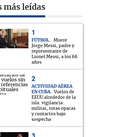
s más leídas
FÚTBOL
Muere
Jorge Messi, padre y
representante de
Lionel Messi, a los 68
años
ACTIVIDAD AÉREA
EN CUBA
Vuelos de
EEUU alrededor de la
isla: vigilancia
militar, rutas opacas
y contactos bajo
sospecha