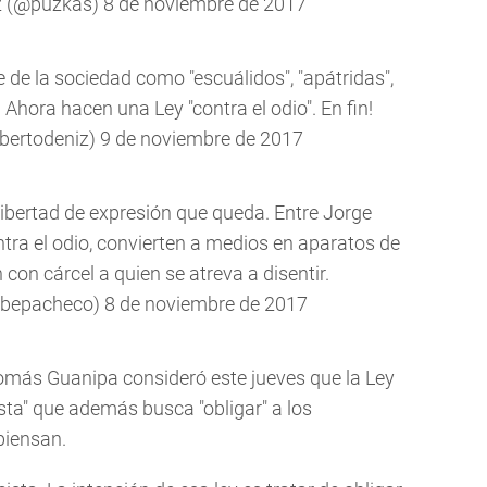
z (@puzkas)
8 de noviembre de 2017
 de la sociedad como "escuálidos", "apátridas",
. Ahora hacen una Ley "contra el odio". En fin!
bertodeniz)
9 de noviembre de 2017
libertad de expresión que queda. Entre Jorge
tra el odio, convierten a medios en aparatos de
n cárcel a quien se atreva a disentir.
ibepacheco)
8 de noviembre de 2017
omás Guanipa consideró este jueves que la Ley
cista" que además busca "obligar" a los
piensan.