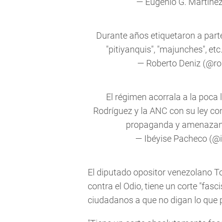
— Eugenio G. Martíne
Durante años etiquetaron a parte
"pitiyanquis", "majunches", etc
— Roberto Deniz (@ro
El régimen acorrala a la poca 
Rodríguez y la ANC con su ley con
propaganda y amenazan co
— Ibéyise Pacheco (@
El diputado opositor venezolano T
contra el Odio, tiene un corte "fas
ciudadanos a que no digan lo que 