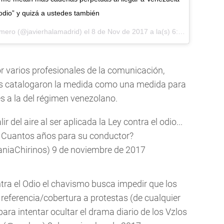
l odio” y quizá a ustedes también
omero (@javierhalamadrid) el
8 de Nov de 2017 a la(s) 6:42 PST
r varios profesionales de la comunicación,
nes catalogaron la medida como una medida para
es a la del régimen venezolano.
ir del aire al ser aplicada la Ley contra el odio...
 Cuantos años para su conductor?
aniaChirinos)
9 de noviembre de 2017
tra el Odio el chavismo busca impedir que los
eferencia/cobertura a protestas (de cualquier
ra intentar ocultar el drama diario de los Vzlos