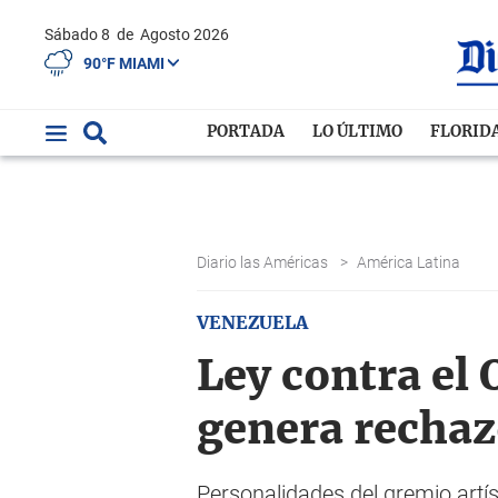
Sábado 8
de
Agosto 2026
90°F MIAMI
PORTADA
LO ÚLTIMO
FLORID
Diario las Américas
>
América Latina
VENEZUELA
Ley contra el
genera rechaz
Personalidades del gremio artíst