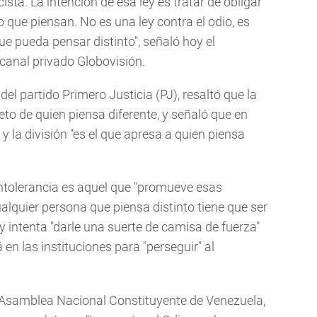
sta. La intención de esa ley es tratar de obligar
 que piensan. No es una ley contra el odio, es
ue pueda pensar distinto", señaló hoy el
 canal privado Globovisión.
del partido Primero Justicia (PJ), resaltó que la
peto de quien piensa diferente, y señaló que en
 la división "es el que apresa a quien piensa
ntolerancia es aquel que "promueve esas
ualquier persona que piensa distinto tiene que ser
ey intenta "darle una suerte de camisa de fuerza"
 en las instituciones para "perseguir" al
ia Asamblea Nacional Constituyente de Venezuela,