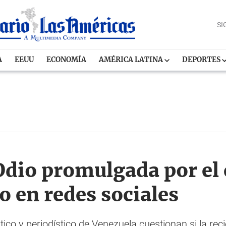
SI
A
EEUU
ECONOMÍA
AMÉRICA LATINA
DEPORTES
 Odio promulgada por e
o en redes sociales
ico y periodístico de Venezuela cuestionan si la reci