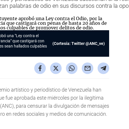
izan palabras de odio en sus discursos contra la op
bó una "Ley contra el
erancia" que castigará con
(Cortesía: Twitter @ANC_ve)
es sean hallados culpables
mio artístico y periodístico de Venezuela han
ue fue aprobada este miércoles por la ilegítima
(ANC), para censurar la divulgación de mensajes
ro en redes sociales y medios de comunicación.