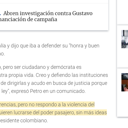
Abren investigación contra Gustavo
inanciación de campaña
lía y dijo que iba a defender su "honra y buen
no.
jo, pero ser ciudadano y demócrata es
ra propia vida. Creo y defiendo las instituciones
 de dirigirlas y acudo en busca de justicia porque
 ley", expresó Petro en un comunicado.
encias, pero no respondo a la violencia del
ieren lucrarse del poder pasajero, sin más ideas
presidente colombiano.