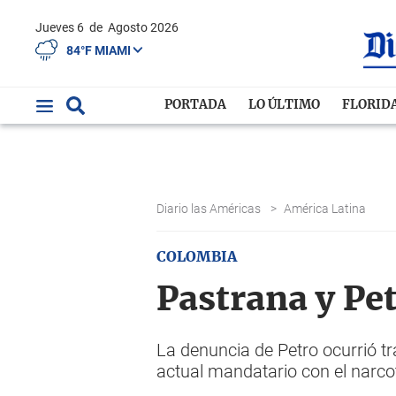
Jueves 6
de
Agosto 2026
84°F MIAMI
PORTADA
LO ÚLTIMO
FLORID
Diario las Américas
>
América Latina
COLOMBIA
Pastrana y Pet
La denuncia de Petro ocurrió tr
actual mandatario con el narco