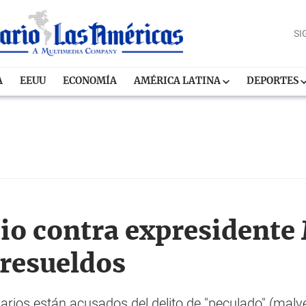
SI
A
EEUU
ECONOMÍA
AMÉRICA LATINA
DEPORTES
io contra expresident
resueldos
ios están acusados del delito de "peculado" (malve