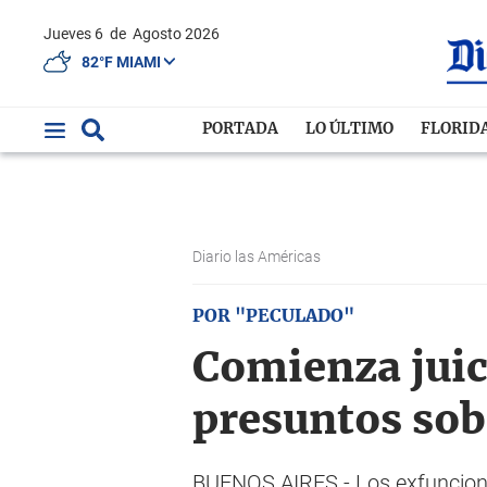
Jueves 6
de
Agosto 2026
82°F MIAMI
PORTADA
LO ÚLTIMO
FLORID
Diario las Américas
POR "PECULADO"
Comienza juic
presuntos sob
BUENOS AIRES.- Los exfuncionar