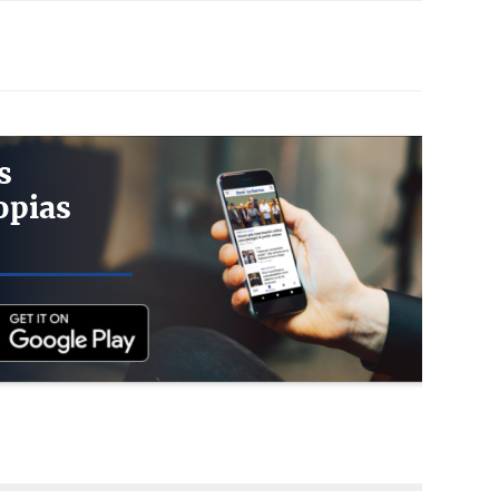
s
opias