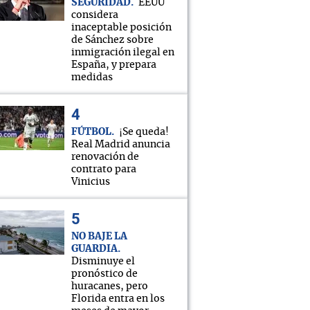
SEGURIDAD
EEUU
considera
inaceptable posición
de Sánchez sobre
inmigración ilegal en
España, y prepara
medidas
FÚTBOL
¡Se queda!
Real Madrid anuncia
renovación de
contrato para
Vinicius
NO BAJE LA
GUARDIA
Disminuye el
pronóstico de
huracanes, pero
Florida entra en los