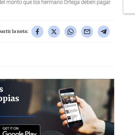
 del monto que los hermano Ortega deben pagar
rtir la nota:
s
opias