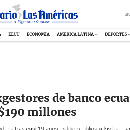
SI
A
EEUU
ECONOMÍA
AMÉRICA LATINA
DEPORTES
gestores de banco ecua
$190 millones
duce tras casi 19 años de litigio, obliga a los her