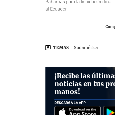
Bahamas para la liquidación final
al Ecuador.
Compa
TEMAS
Sudamérica
¡Recibe las última
noticias en tus pr
manos!
DESCARGA LA APP