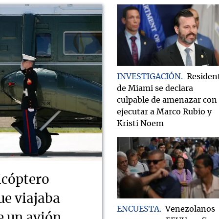
INVESTIGACIÓN
Residen
de Miami se declara
culpable de amenazar con
ejecutar a Marco Rubio y
Kristi Noem
icóptero
ue viajaba
ENCUESTA
Venezolanos
e un avión