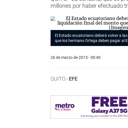
millones por haber efectuado t
El Estado ecuatoriano deberá volver a las
que los hermano Ortega deben pagar al E
26 de marzo de 2015 - 00:40
QUITO.-
EFE