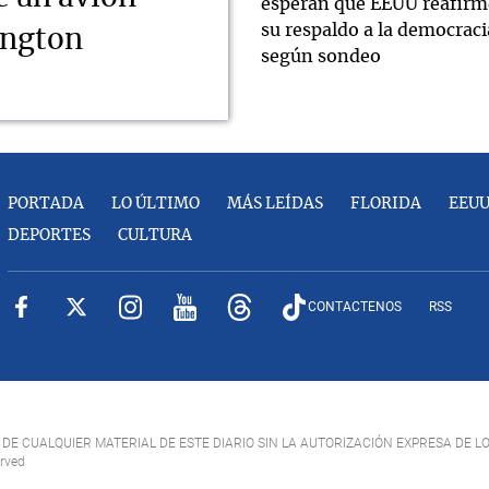
esperan que EEUU reafirm
su respaldo a la democraci
ington
según sondeo
PORTADA
LO ÚLTIMO
MÁS LEÍDAS
FLORIDA
EEU
DEPORTES
CULTURA
CONTACTENOS
RSS
DE CUALQUIER MATERIAL DE ESTE DIARIO SIN LA AUTORIZACIÓN EXPRESA DE L
erved