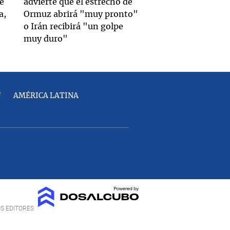
e
advierte que el estrecho de
a,
Ormuz abrirá "muy pronto"
o Irán recibirá "un golpe
muy duro"
U
AMÉRICA LATINA
OS EDITORES