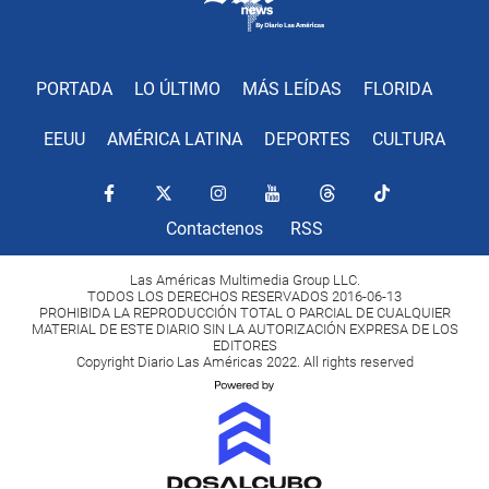
PORTADA
LO ÚLTIMO
MÁS LEÍDAS
FLORIDA
EEUU
AMÉRICA LATINA
DEPORTES
CULTURA
Contactenos
RSS
Las Américas Multimedia Group LLC.
TODOS LOS DERECHOS RESERVADOS 2016-06-13
PROHIBIDA LA REPRODUCCIÓN TOTAL O PARCIAL DE CUALQUIER
MATERIAL DE ESTE DIARIO SIN LA AUTORIZACIÓN EXPRESA DE LOS
EDITORES
Copyright Diario Las Américas 2022. All rights reserved