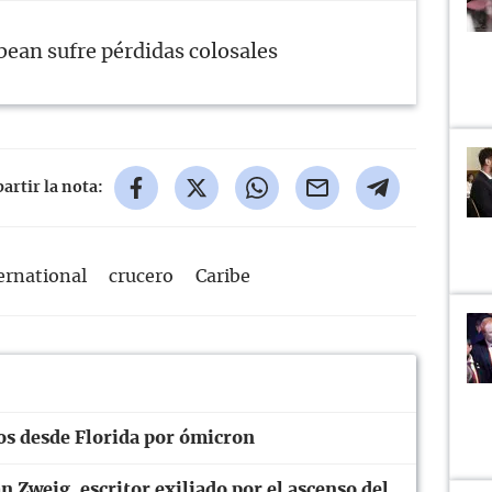
bean sufre pérdidas colosales
rtir la nota:
ernational
crucero
Caribe
os desde Florida por ómicron
 Zweig, escritor exiliado por el ascenso del