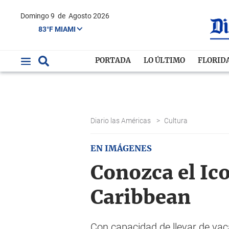
Domingo 9
de
Agosto 2026
83°F MIAMI
PORTADA
LO ÚLTIMO
FLORID
Diario las Américas
>
Cultura
EN IMÁGENES
Conozca el Ico
Caribbean
Con capacidad de llevar de vac