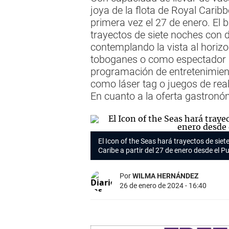
joya de la flota de Royal Carib
primera vez el 27 de enero. El 
trayectos de siete noches con d
contemplando la vista al horizo
toboganes o como espectador d
programación de entretenimient
como láser tag o juegos de real
En cuanto a la oferta gastronóm
El Icon of the Seas hará trayectos de siet
Caribe a partir del 27 de enero desde el 
Por
WILMA HERNÁNDEZ
26 de enero de 2024 - 16:40