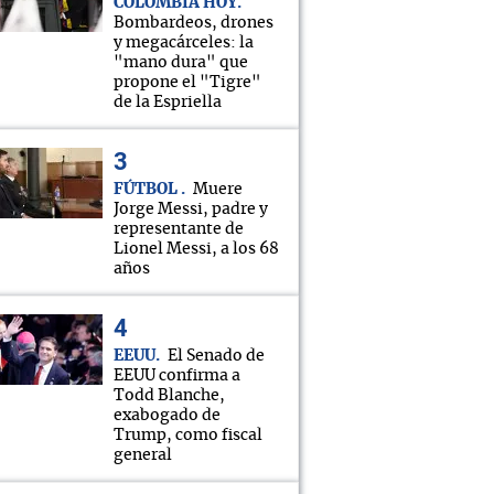
COLOMBIA HOY
Bombardeos, drones
y megacárceles: la
"mano dura" que
propone el "Tigre"
de la Espriella
FÚTBOL
Muere
Jorge Messi, padre y
representante de
Lionel Messi, a los 68
años
EEUU
El Senado de
EEUU confirma a
Todd Blanche,
exabogado de
Trump, como fiscal
general