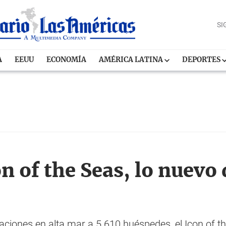
SI
A
EEUU
ECONOMÍA
AMÉRICA LATINA
DEPORTES
n of the Seas, lo nuevo
aciones en alta mar a 5.610 huéspedes, el Icon of 