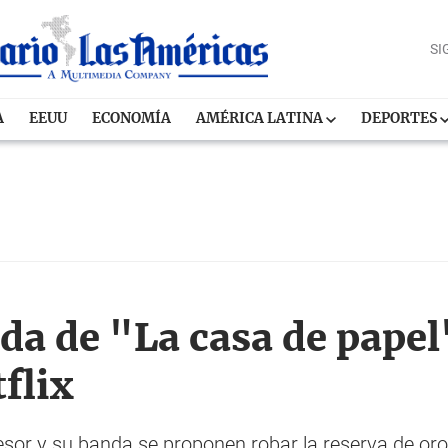
SI
A
EEUU
ECONOMÍA
AMÉRICA LATINA
DEPORTES
da de "La casa de pape
flix
fesor y su banda se proponen robar la reserva de or