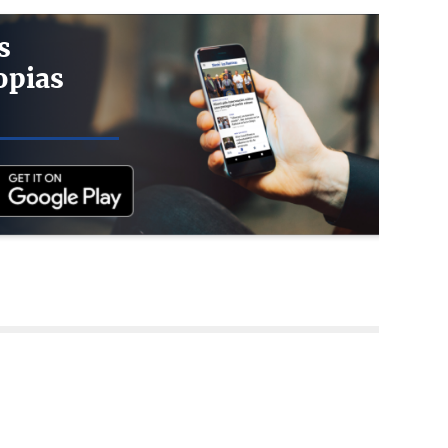
s
opias