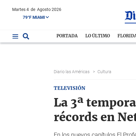
Martes 4
de
Agosto 2026
79°F MIAMI
PORTADA
LO ÚLTIMO
FLORID
Diario las Américas
>
Cultura
TELEVISIÓN
La 3ª tempora
récords en Net
En los nuevos capítulos El Pro