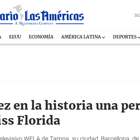
SI
A
EEUU
ECONOMÍA
AMÉRICA LATINA
DEPORTES
z en la historia una pe
ss Florida
televisivo WFLA de Tampa, su ciudad, Barcellona, de