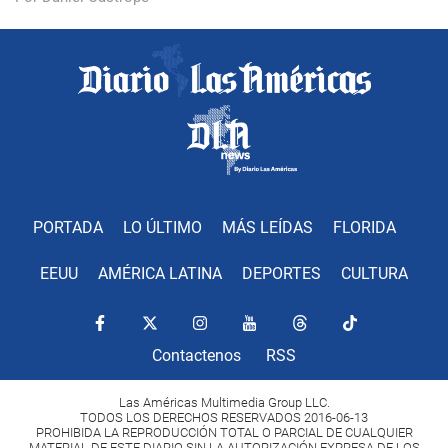
PORTADA
LO ÚLTIMO
MÁS LEÍDAS
FLORIDA
EEUU
AMÉRICA LATINA
DEPORTES
CULTURA
Contactenos
RSS
Las Américas Multimedia Group LLC.
TODOS LOS DERECHOS RESERVADOS 2016-06-13
PROHIBIDA LA REPRODUCCIÓN TOTAL O PARCIAL DE CUALQUIER
MATERIAL DE ESTE DIARIO SIN LA AUTORIZACIÓN EXPRESA DE LOS