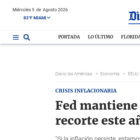
Miércoles 5
de
Agosto 2026
83°F MIAMI
PORTADA
LO ÚLTIMO
FLORID
Diario las Américas
>
Economía
>
EEUU
CRISIS INFLACIONARIA
Fed mantiene t
recorte este a
"Si la inflación persiste, estam