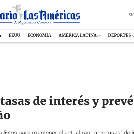
SI
A
EEUU
ECONOMÍA
AMÉRICA LATINA
DEPORTES
asas de interés y prevé
ño
os listos para mantener el actual rango de tasas" de i