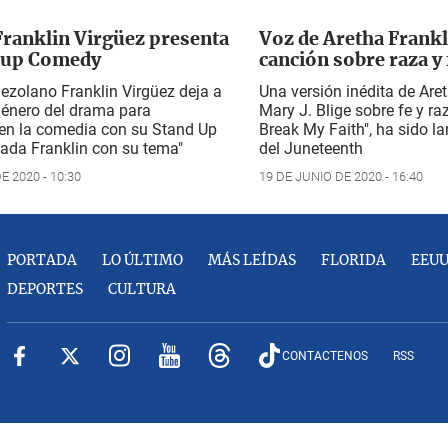
 Franklin Virgüez presenta
Voz de Aretha Frankli
 up Comedy
canción sobre raza y 
nezolano Franklin Virgüez deja a
Una versión inédita de Are
género del drama para
Mary J. Blige sobre fe y r
 en la comedia con su Stand Up
Break My Faith", ha sido l
ada Franklin con su tema"
del Juneteenth
E 2020 - 10:30
19 DE JUNIO DE 2020 - 16:40
PORTADA
LO ÚLTIMO
MÁS LEÍDAS
FLORIDA
EEU
DEPORTES
CULTURA
CONTACTENOS
RSS