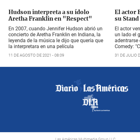
Hudson interpreta a su ídolo
El actor
Aretha Franklin en "Respect"
su Stand
En 2007, cuando Jennifer Hudson abrió un
El actor ve
concierto de Aretha Franklin en Indiana, la
un lado el 
leyenda de la música le dijo que quería que
adentrarse
la interpretara en una película
Comedy: "C
11 DE AGOSTO DE 2021 - 08:09
31 DE JULIO D
Las Américas Multimedia Group LLC.