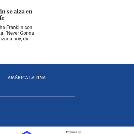
n se alza en
fe
tha Franklin con
aza, "Never Gonna
anzada hoy, día
U
AMÉRICA LATINA