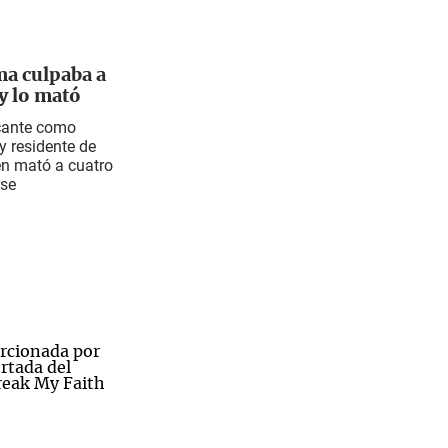
ma culpaba a
y lo mató
acante como
y residente de
n mató a cuatro
rse