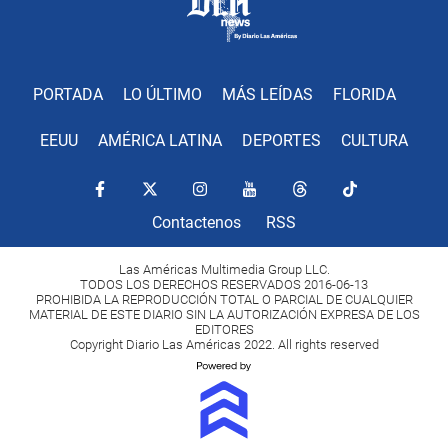
PORTADA
LO ÚLTIMO
MÁS LEÍDAS
FLORIDA
EEUU
AMÉRICA LATINA
DEPORTES
CULTURA
Contactenos
RSS
Las Américas Multimedia Group LLC.
TODOS LOS DERECHOS RESERVADOS 2016-06-13
PROHIBIDA LA REPRODUCCIÓN TOTAL O PARCIAL DE CUALQUIER
MATERIAL DE ESTE DIARIO SIN LA AUTORIZACIÓN EXPRESA DE LOS
EDITORES
Copyright Diario Las Américas 2022. All rights reserved