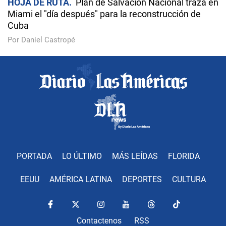
HOJA DE RUTA
Plan de Salvación Nacional traza en
Miami el "día después" para la reconstrucción de
Cuba
Por Daniel Castropé
PORTADA
LO ÚLTIMO
MÁS LEÍDAS
FLORIDA
EEUU
AMÉRICA LATINA
DEPORTES
CULTURA
Contactenos
RSS