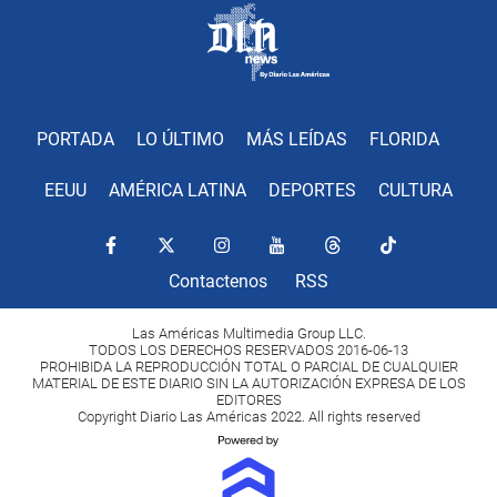
PORTADA
LO ÚLTIMO
MÁS LEÍDAS
FLORIDA
EEUU
AMÉRICA LATINA
DEPORTES
CULTURA
Contactenos
RSS
Las Américas Multimedia Group LLC.
TODOS LOS DERECHOS RESERVADOS 2016-06-13
PROHIBIDA LA REPRODUCCIÓN TOTAL O PARCIAL DE CUALQUIER
MATERIAL DE ESTE DIARIO SIN LA AUTORIZACIÓN EXPRESA DE LOS
EDITORES
Copyright Diario Las Américas 2022. All rights reserved