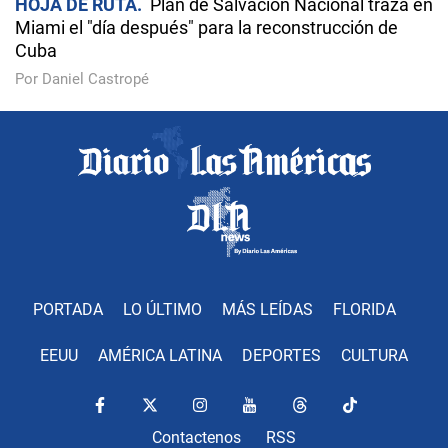
HOJA DE RUTA
Plan de Salvación Nacional traza en
Miami el "día después" para la reconstrucción de
Cuba
Por Daniel Castropé
PORTADA
LO ÚLTIMO
MÁS LEÍDAS
FLORIDA
EEUU
AMÉRICA LATINA
DEPORTES
CULTURA
Contactenos
RSS