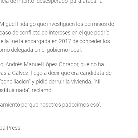
ncia de intento "desesperado" para atacar a
 Miguel Hidalgo que investiguen los permisos de
aso de conflicto de intereses en el que podría
 ella fue la encargada en 2017 de conceder los
omo delegada en el gobierno local.
ano, Andrés Manuel López Obrador, que no ha
as a Gálvez -llegó a decir que era candidata de
onciliación" y pidió derruir la vivienda. "Ni
estituir nada", reclamó.
amiento porque nosotros padecimos eso",
pa Press