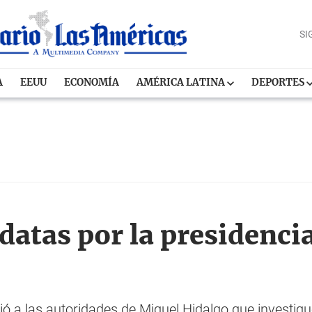
SI
A
EEUU
ECONOMÍA
AMÉRICA LATINA
DEPORTES
datas por la presidenci
idió a las autoridades de Miguel Hidalgo que investig