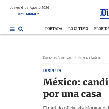
Jueves 6
de
Agosto 2026
82°F MIAMI
PORTADA
LO ÚLTIMO
FLORID
Diario las Américas
>
América Latina
DISPUTA
México: candi
por una casa
El partido oficialista Morena p