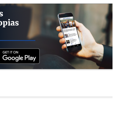
s
opias