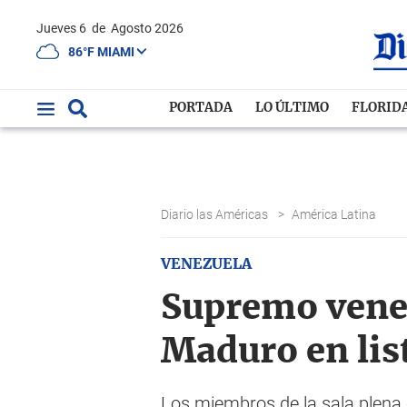
Jueves 6
de
Agosto 2026
86°F MIAMI
PORTADA
LO ÚLTIMO
FLORID
Diario las Américas
>
América Latina
VENEZUELA
Supremo venez
Maduro en list
Los miembros de la sala plena c