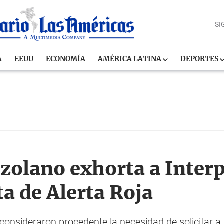
SI
A
EEUU
ECONOMÍA
AMÉRICA LATINA
DEPORTES
olano exhorta a Interpo
a de Alerta Roja
onsideraron procedente la necesidad de solicitar a l