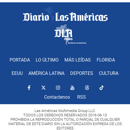
PORTADA
LO ÚLTIMO
MÁS LEÍDAS
FLORIDA
EEUU
AMÉRICA LATINA
DEPORTES
CULTURA
Contactenos
RSS
Las Américas Multimedia Group LLC.
TODOS LOS DERECHOS RESERVADOS 2016-06-13
PROHIBIDA LA REPRODUCCIÓN TOTAL O PARCIAL DE CUALQUIER
MATERIAL DE ESTE DIARIO SIN LA AUTORIZACIÓN EXPRESA DE LOS
EDITORES