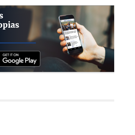
s
opias