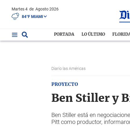
Martes 4
de
Agosto 2026
84°F MIAMI
PORTADA
LO ÚLTIMO
FLORID
Diario las Américas
PROYECTO
Ben Stiller y 
Ben Stiller está en negociacion
Pitt como productor, informaro