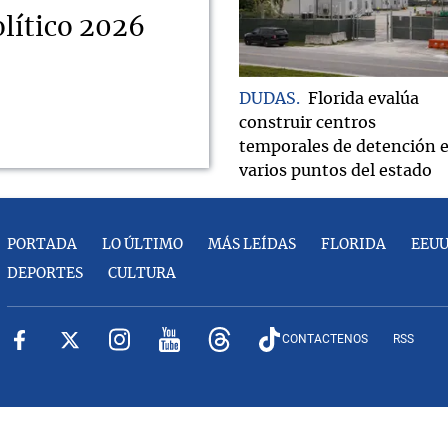
lítico 2026
DUDAS
Florida evalúa
construir centros
temporales de detención 
varios puntos del estado
PORTADA
LO ÚLTIMO
MÁS LEÍDAS
FLORIDA
EEU
DEPORTES
CULTURA
CONTACTENOS
RSS