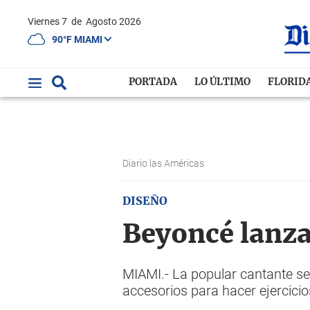
Viernes 7
de
Agosto 2026
90°F MIAMI
PORTADA
LO ÚLTIMO
FLORID
Diario las Américas
DISEÑO
Beyoncé lanza
MIAMI.- La popular cantante s
accesorios para hacer ejercici