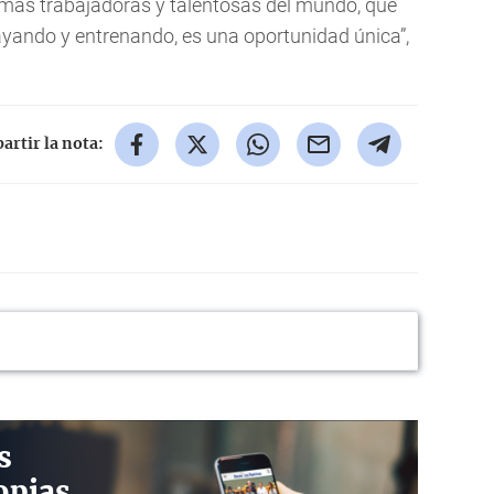
más trabajadoras y talentosas del mundo, que
yando y entrenando, es una oportunidad única”,
rtir la nota:
s
opias