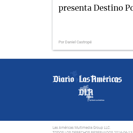
presenta Destino Po
Por Daniel Castropé
Las Américas Multimedia Group LLC.
TODOS LOS DERECHOS RESERVADOS 2016-06-13