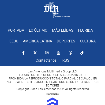
PORTADA
LO ÚLTIMO
MÁS LEÍDAS
FLORIDA
EEUU
AMÉRICA LATINA
DEPORTES
CULTURA
Contactenos
RSS
Las Américas Multimedia Group LLC.
TODOS LOS DERECHOS RESERVADOS 2016-06-13
PROHIBIDA LA REPRODUCCIÓN TOTAL O PARCIAL DE CUALQUIER
MATERIAL DE ESTE DIARIO SIN LA AUTORIZACIÓN EXPRESA DE LOS
EDITORES
Copyright Diario Las Américas 2022. All rights reserved