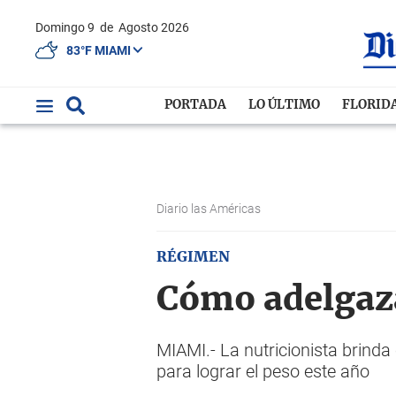
Domingo 9
de
Agosto 2026
83°F MIAMI
PORTADA
LO ÚLTIMO
FLORID
Diario las Américas
RÉGIMEN
Cómo adelgaza
MIAMI.- La nutricionista brind
para lograr el peso este año