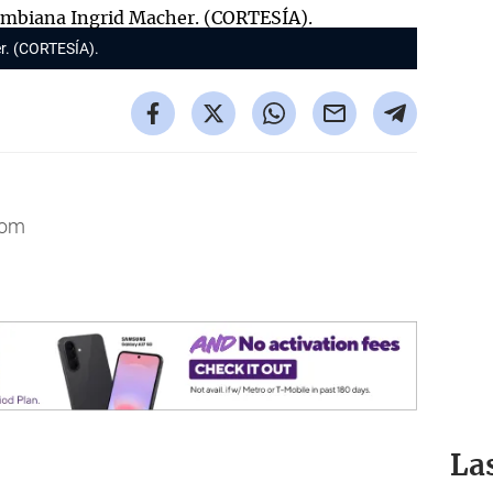
er. (CORTESÍA).
com
La