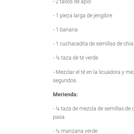
- 2 tallos de apio
- 1 pieza larga de jengibre
- 1 banana
- 1 cucharadita de semillas de chía
- ½ taza de té verde
- Mezclar el té en la licuadora y me
segundos.
Merienda:
- ¼ taza de mezcla de semillas de
pasa
- ½ manzana verde