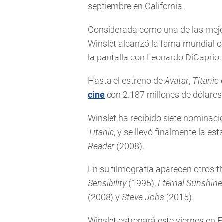
septiembre en California.
Considerada como una de las mejore
Winslet alcanzó la fama mundial 
la pantalla con Leonardo DiCaprio.
Hasta el estreno de
Avatar
,
Titanic
cine
con 2.187 millones de dólares
Winslet ha recibido siete nominaci
Titanic
, y se llevó finalmente la es
Reader
(2008).
En su filmografía aparecen otros
Sensibility
(1995),
Eternal Sunshine
(2008) y
Steve Jobs
(2015).
Winslet estrenará este viernes en 