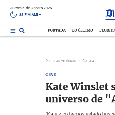
Jueves 6
de
Agosto 2026
83°F MIAMI
PORTADA
LO ÚLTIMO
FLORID
Diario las Américas
>
Cultura
CINE
Kate Winslet 
universo de "
"Kate y yo hemos estado buscan