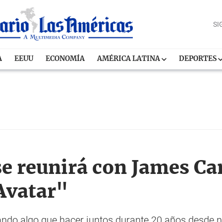
SI
A
EEUU
ECONOMÍA
AMÉRICA LATINA
DEPORTES
se reunirá con James Ca
Avatar"
do algo que hacer juntos durante 20 años desde nu