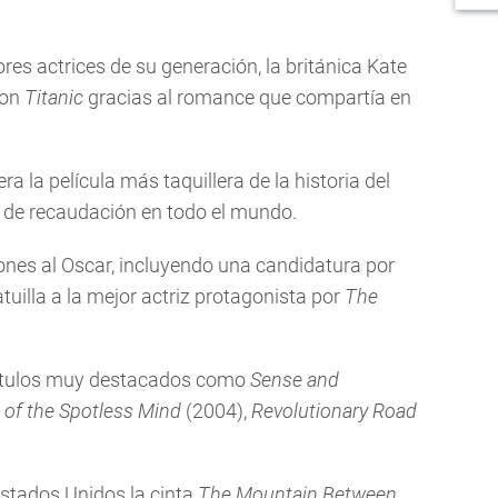
s actrices de su generación, la británica Kate
con
Titanic
gracias al romance que compartía en
era la película más taquillera de la historia del
 de recaudación en todo el mundo.
ones al Oscar, incluyendo una candidatura por
tatuilla a la mejor actriz protagonista por
The
 títulos muy destacados como
Sense and
 of the Spotless Mind
(2004),
Revolutionary Road
Estados Unidos la cinta
The Mountain Between