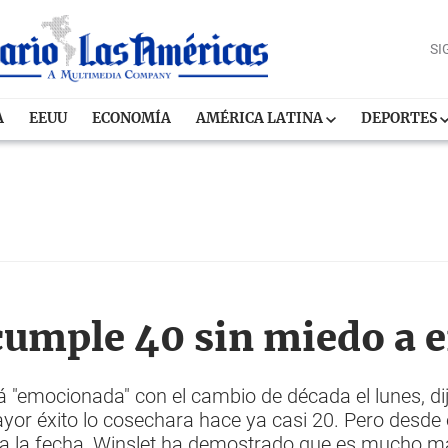
SI
A
EEUU
ECONOMÍA
AMÉRICA LATINA
DEPORTES
cumple 40 sin miedo a 
á "emocionada" con el cambio de década el lunes, di
or éxito lo cosechara hace ya casi 20. Pero desde 
ta la fecha, Winslet ha demostrado que es mucho m