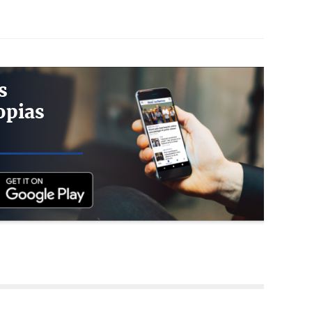
s
opias