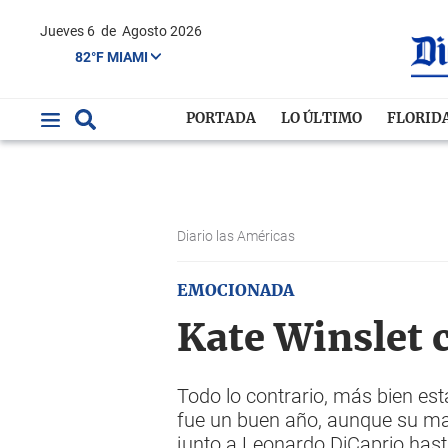
Jueves 6
de
Agosto 2026
82°F MIAMI
PORTADA
LO ÚLTIMO
FLORID
Diario las Américas
EMOCIONADA
Kate Winslet 
Todo lo contrario, más bien est
fue un buen año, aunque su may
junto a Leonardo DiCaprio has