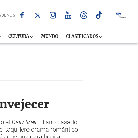
GUENOS
CULTURA
MUNDO
CLASIFICADOS
envejecer
jo al
Daily Mail.
El año pasado
el taquillero drama romántico
ás que una cara bonita