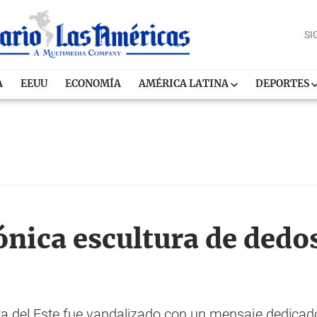
SI
A
EEUU
ECONOMÍA
AMÉRICA LATINA
DEPORTES
ónica escultura de dedos
a del Este fue vandalizado con un mensaje dedicado