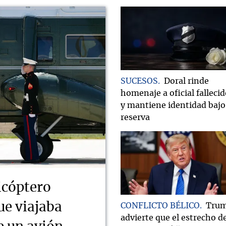
SUCESOS
Doral rinde
homenaje a oficial falleci
y mantiene identidad bajo
reserva
icóptero
ue viajaba
CONFLICTO BÉLICO
Tru
advierte que el estrecho d