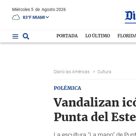
Miércoles 5
de
Agosto 2026
83°F MIAMI
PORTADA
LO ÚLTIMO
FLORID
Diario las Américas
>
Cultura
POLÉMICA
Vandalizan ic
Punta del Este
La escultura "La mano" de Punt