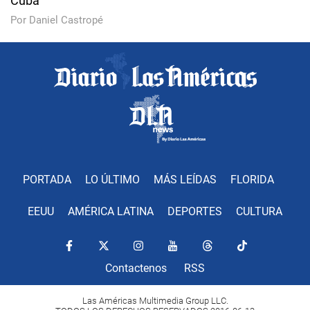
Cuba
Por Daniel Castropé
PORTADA
LO ÚLTIMO
MÁS LEÍDAS
FLORIDA
EEUU
AMÉRICA LATINA
DEPORTES
CULTURA
Contactenos
RSS
Las Américas Multimedia Group LLC.