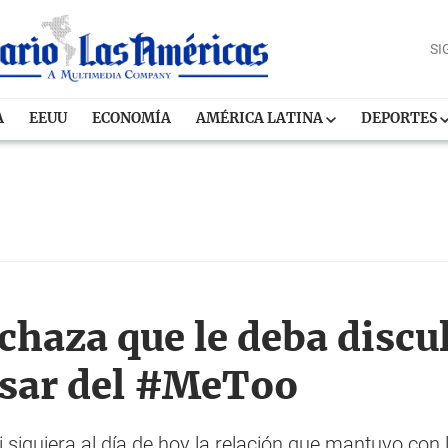
SI
A
EEUU
ECONOMÍA
AMÉRICA LATINA
DEPORTES
echaza que le deba discu
esar del #MeToo
 siquiera al día de hoy la relación que mantuvo con 