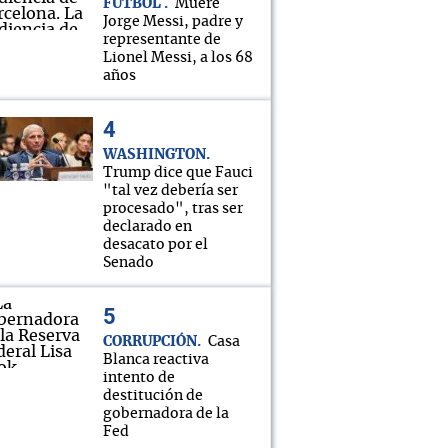
FÚTBOL
Muere
Jorge Messi, padre y
representante de
Lionel Messi, a los 68
años
WASHINGTON
Trump dice que Fauci
"tal vez debería ser
procesado", tras ser
declarado en
desacato por el
Senado
CORRUPCIÓN
Casa
Blanca reactiva
intento de
destitución de
gobernadora de la
Fed