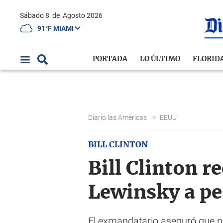
Sábado 8
de
Agosto 2026
91°F MIAMI
PORTADA
LO ÚLTIMO
FLORID
Diario las Américas
>
EEUU
BILL CLINTON
Bill Clinton r
Lewinsky a p
El exmandatario aseguró que ni