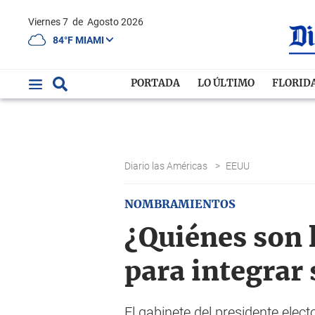
Viernes 7
de
Agosto 2026
84°F MIAMI
PORTADA
LO ÚLTIMO
FLORID
Diario las Américas
>
EEUU
NOMBRAMIENTOS
¿Quiénes son
para integrar
El gabinete del presidente elec