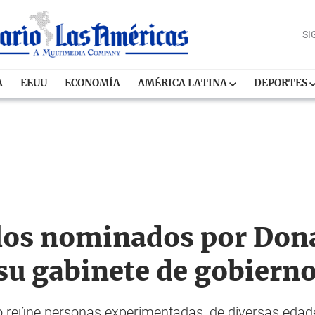
SI
A
EEUU
ECONOMÍA
AMÉRICA LATINA
DEPORTES
 los nominados por Do
 su gabinete de gobiern
to reúne personas experimentadas, de diversas edade