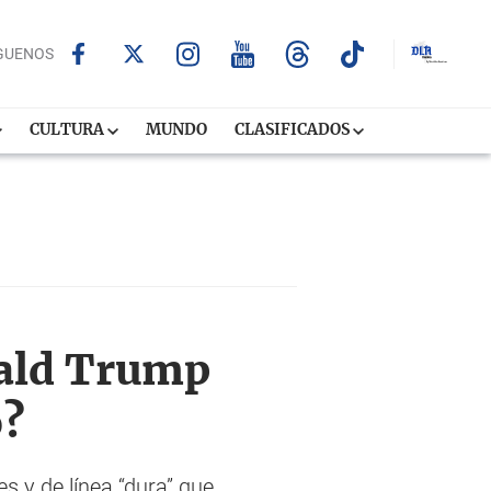
GUENOS
CULTURA
MUNDO
CLASIFICADOS
nald Trump
o?
s y de línea “dura” que