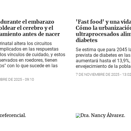
s durante el embarazo
'Fast food' y una vida
ldear el cerebro y el
Cómo la urbanización
miento antes de nacer
ultraprocesados alim
diabetes
rinatal altera los circuitos
implicados en las respuestas
Se estima que para 2045 l
 los vínculos de cuidado, y estos
prevista de diabetes en la
servados en roedores, tienen
aumentará hasta el 13,9%,
os" con lo que sucede en las
envejecimiento de la pobla
7 DE NOVIEMBRE DE 2025 - 13:0
BRE DE 2025 - 09:10