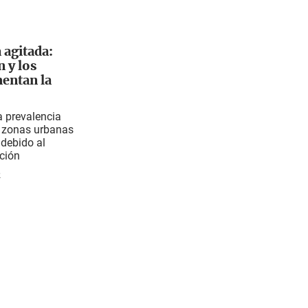
 agitada:
 y los
entan la
a prevalencia
s zonas urbanas
 debido al
ción
2