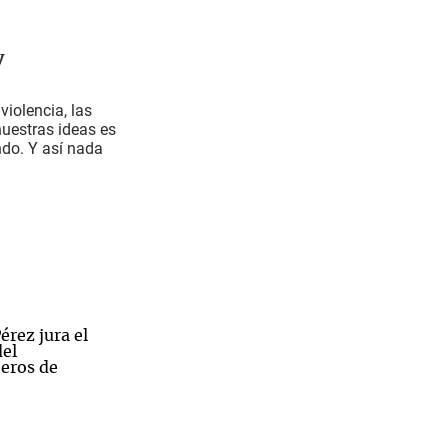
y
iolencia, las
nuestras ideas es
ndo. Y así nada