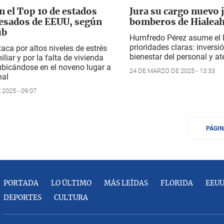
n el Top 10 de estados
Jura su cargo nuevo j
esados de EEUU, según
bomberos de Hialea
ub
Humfredo Pérez asume el 
prioridades claras: inversi
taca por altos niveles de estrés
bienestar del personal y a
iliar y por la falta de vivienda
ubicándose en el noveno lugar a
24 DE MARZO DE 2025 - 13:33
nal
 2025 - 09:07
PÁGI
PORTADA
LO ÚLTIMO
MÁS LEÍDAS
FLORIDA
EEU
DEPORTES
CULTURA