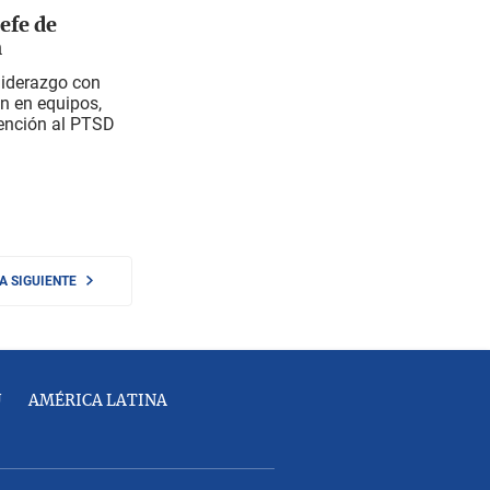
efe de
h
liderazgo con
ón en equipos,
tención al PTSD
NA SIGUIENTE
U
AMÉRICA LATINA