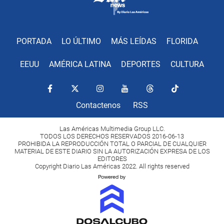
PORTADA
LO ÚLTIMO
MÁS LEÍDAS
FLORIDA
EEUU
AMÉRICA LATINA
DEPORTES
CULTURA
Contactenos
RSS
Las Américas Multimedia Group LLC.
TODOS LOS DERECHOS RESERVADOS 2016-06-13
PROHIBIDA LA REPRODUCCIÓN TOTAL O PARCIAL DE CUALQUIER
MATERIAL DE ESTE DIARIO SIN LA AUTORIZACIÓN EXPRESA DE LOS
EDITORES
Copyright Diario Las Américas 2022. All rights reserved