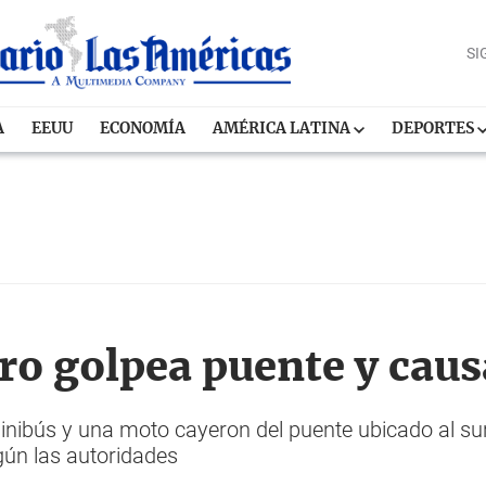
SI
A
EEUU
ECONOMÍA
AMÉRICA LATINA
DEPORTES
ro golpea puente y cau
nibús y una moto cayeron del puente ubicado al su
gún las autoridades