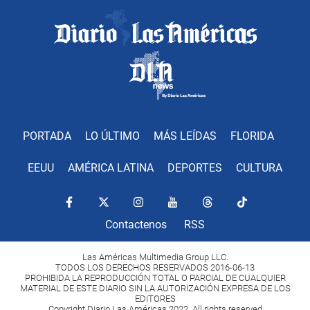
PORTADA
LO ÚLTIMO
MÁS LEÍDAS
FLORIDA
EEUU
AMÉRICA LATINA
DEPORTES
CULTURA
Contactenos
RSS
Las Américas Multimedia Group LLC.
TODOS LOS DERECHOS RESERVADOS 2016-06-13
PROHIBIDA LA REPRODUCCIÓN TOTAL O PARCIAL DE CUALQUIER
MATERIAL DE ESTE DIARIO SIN LA AUTORIZACIÓN EXPRESA DE LOS
EDITORES
Copyright Diario Las Américas 2022. All rights reserved