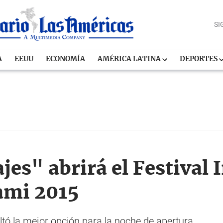
SI
A
EEUU
ECONOMÍA
AMÉRICA LATINA
DEPORTES
jes" abrirá el Festival 
ami 2015
ltó la mejor opción para la noche de apertura