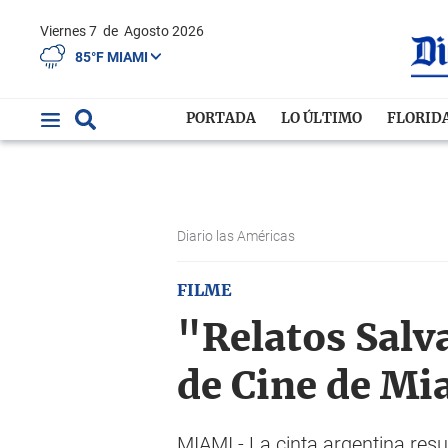
Viernes 7
de
Agosto 2026
85°F MIAMI
PORTADA
LO ÚLTIMO
FLORID
Diario las Américas
FILME
"Relatos Salva
de Cine de Mi
MIAMI.- La cinta argentina resu