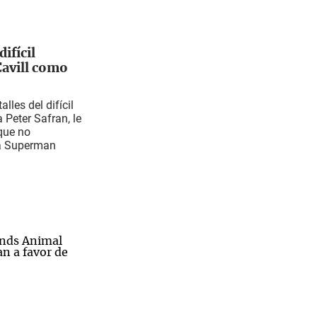
ifícil
Cavill como
les del difícil
a Peter Safran, le
que no
 a Superman