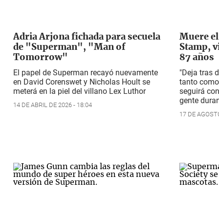
Adria Arjona fichada para secuela
Muere el
de "Superman", "Man of
Stamp, v
Tomorrow"
87 años
El papel de Superman recayó nuevamente
"Deja tras 
en David Corenswet y Nicholas Hoult se
tanto como 
meterá en la piel del villano Lex Luthor
seguirá co
gente duran
14 DE ABRIL DE 2026 - 18:04
17 DE AGOSTO