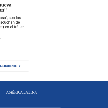
 nueva
an"
asa", son las
escuchan de
) en el tráiler
5
NA SIGUIENTE
U
AMÉRICA LATINA