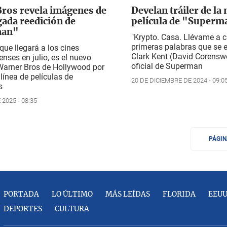
ros revela imágenes de
Develan tráiler de la
gada reedición de
película de "Superm
man"
"Krypto. Casa. Llévame a c
primeras palabras que se 
que llegará a los cines
Clark Kent (David Corenswet
nses en julio, es el nuevo
oficial de
Superman
Warner Bros de Hollywood por
 línea de películas de
20 DE DICIEMBRE DE 2024 - 09:0
s
 2025 - 08:35
PÁGI
PORTADA
LO ÚLTIMO
MÁS LEÍDAS
FLORIDA
EEU
DEPORTES
CULTURA