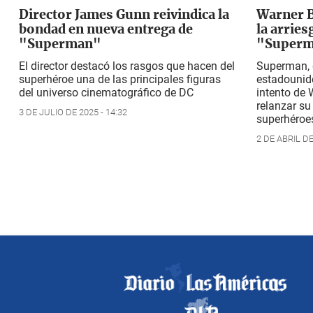
Director James Gunn reivindica la
Warner B
bondad en nueva entrega de
la arries
"Superman"
"Super
El director destacó los rasgos que hacen del
Superman,
superhéroe una de las principales figuras
estadounide
del universo cinematográfico de DC
intento de 
relanzar su
3 DE JULIO DE 2025 - 14:32
superhéroe
2 DE ABRIL DE