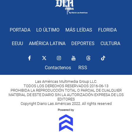
PORTADA
LO ÚLTIMO
MÁS LEÍDAS
FLORIDA
EEUU
AMÉRICA LATINA
DEPORTES
CULTURA
Contactenos
RSS
Las Américas Multimedia Group LLC.
TODOS LOS DERECHOS RESERVADOS 2016-06-13
PROHIBIDA LA REPRODUCCIÓN TOTAL O PARCIAL DE CUALQUIER
MATERIAL DE ESTE DIARIO SIN LA AUTORIZACIÓN EXPRESA DE LOS
EDITORES
Copyright Diario Las Américas 2022. All rights reserved