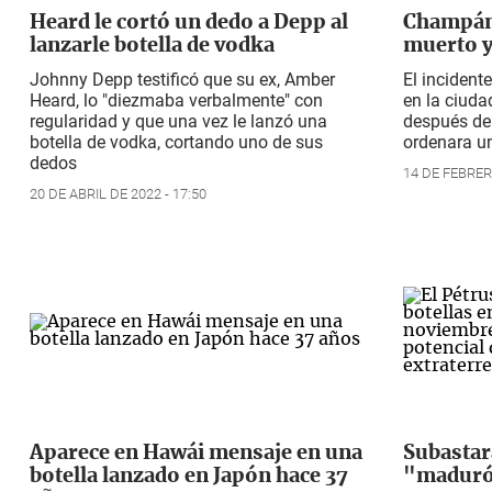
Heard le cortó un dedo a Depp al
Champán 
lanzarle botella de vodka
muerto y
Johnny Depp testificó que su ex, Amber
El incident
Heard, lo "diezmaba verbalmente" con
en la ciud
regularidad y que una vez le lanzó una
después de
botella de vodka, cortando uno de sus
ordenara u
dedos
14 DE FEBRER
20 DE ABRIL DE 2022 - 17:50
Aparece en Hawái mensaje en una
Subastar
botella lanzado en Japón hace 37
"maduró"