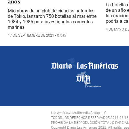
años
La botella 
de un año e
Miembros de un club de ciencias naturales
Internacion
de Tokio, lanzaron 750 botellas al mar entre
podría alca
1984 y 1985 para investigar las corrientes
marinas
4 DE MAYO DE 
17 DE SEPTIEMBRE DE 2021 - 07:45
Las Américas Multimedia Group LLC.
TODOS LOS DERECHOS RESERVADOS 2016-06-13
PROHIBIDA LA REPRODUCCIÓN TOTAL O PARCIAL 
Copyright Diario Las Américas 2022. All rights res