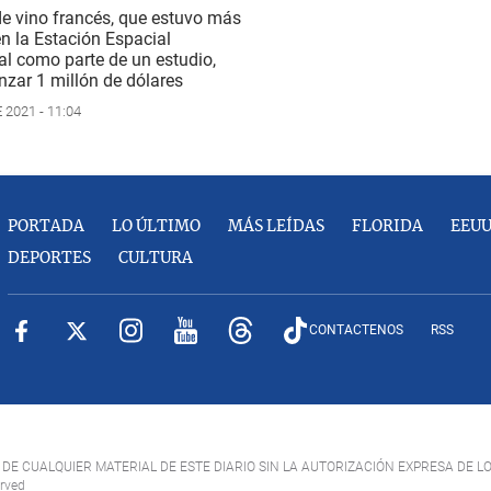
de vino francés, que estuvo más
n la Estación Espacial
al como parte de un estudio,
nzar 1 millón de dólares
2021 - 11:04
PORTADA
LO ÚLTIMO
MÁS LEÍDAS
FLORIDA
EEU
DEPORTES
CULTURA
CONTACTENOS
RSS
DE CUALQUIER MATERIAL DE ESTE DIARIO SIN LA AUTORIZACIÓN EXPRESA DE L
erved