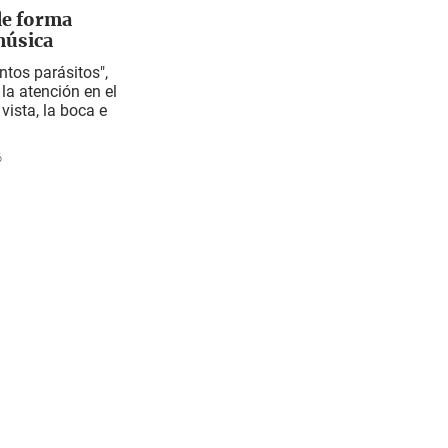
de forma
música
tos parásitos",
 la atención en el
 vista, la boca e
6