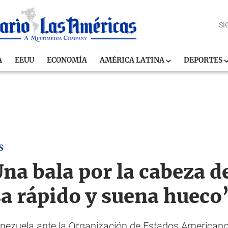
SI
A
EEUU
ECONOMÍA
AMÉRICA LATINA
DEPORTES
S
na bala por la cabeza d
sa rápido y suena hueco
ezuela ante la Organización de Estados Americano