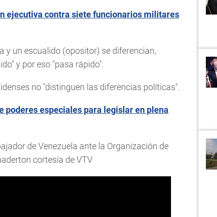
ejecutiva contra siete funcionarios militares
ta y un escualido (opositor) se diferencian,
do" y por eso "pasa rápido".
nses no "distinguen las diferencias políticas".
 poderes especiales para legislar en plena
bajador de Venezuela ante la Organización de
aderton cortesía de VTV