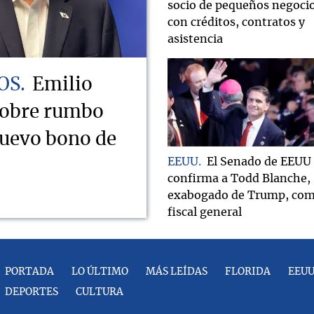
socio de pequeños negoci
con créditos, contratos y
asistencia
OS
Emilio
sobre rumbo
nuevo bono de
EEUU
El Senado de EEUU
confirma a Todd Blanche,
exabogado de Trump, co
fiscal general
PORTADA
LO ÚLTIMO
MÁS LEÍDAS
FLORIDA
EEU
DEPORTES
CULTURA