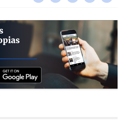
s
opias