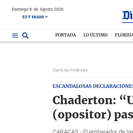
Domingo 9
de
Agosto 2026
83°F MIAMI
PORTADA
LO ÚLTIMO
FLORID
Diario las Américas
ESCANDALOSAS DECLARACIONE
Chaderton: “U
(opositor) pa
CARACAS.- El embajador de Ven