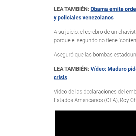
LEA TAMBIÉN:
Obama emite orden 
y policiales venezolanos
A su juicio, el cerebro de un chavis
porque el segundo no tiene "conteni
Aseguró que las bombas estadounide
LEA TAMBIÉN:
Vídeo: Maduro pide
crisis
Video de las declaraciones del em
Estados Americanos (OEA), Roy Ch