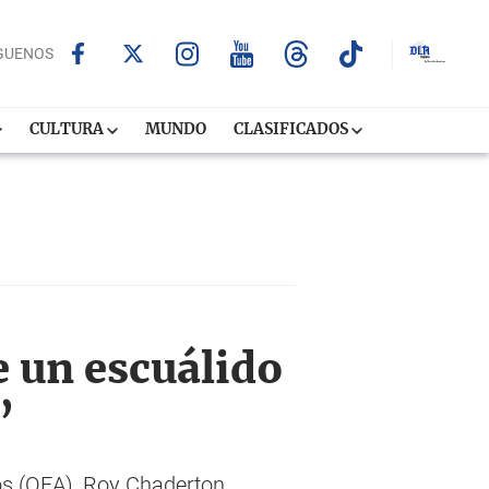
GUENOS
CULTURA
MUNDO
CLASIFICADOS
e un escuálido
”
s (OEA), Roy Chaderton,