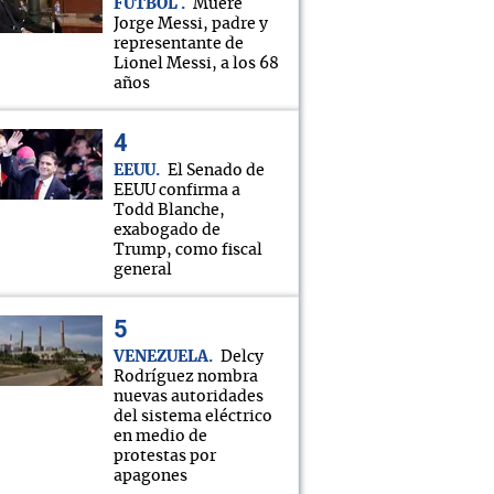
FÚTBOL
Muere
Jorge Messi, padre y
representante de
Lionel Messi, a los 68
años
EEUU
El Senado de
EEUU confirma a
Todd Blanche,
exabogado de
Trump, como fiscal
general
VENEZUELA
Delcy
Rodríguez nombra
nuevas autoridades
del sistema eléctrico
en medio de
protestas por
apagones