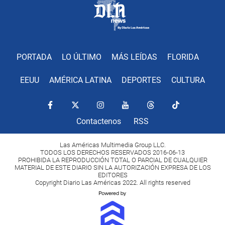
PORTADA
LO ÚLTIMO
MÁS LEÍDAS
FLORIDA
EEUU
AMÉRICA LATINA
DEPORTES
CULTURA
Contactenos
RSS
Las Américas Multimedia Group LLC.
TODOS LOS DERECHOS RESERVADOS 2016-06-13
PROHIBIDA LA REPRODUCCIÓN TOTAL O PARCIAL DE CUALQUIER
MATERIAL DE ESTE DIARIO SIN LA AUTORIZACIÓN EXPRESA DE LOS
EDITORES
Copyright Diario Las Américas 2022. All rights reserved