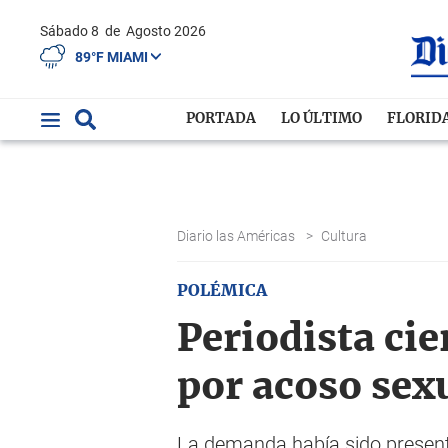
Sábado 8
de
Agosto 2026
89°F MIAMI
PORTADA
LO ÚLTIMO
FLORID
Diario las Américas
>
Cultura
POLÉMICA
Periodista ci
por acoso sex
La demanda había sido presenta