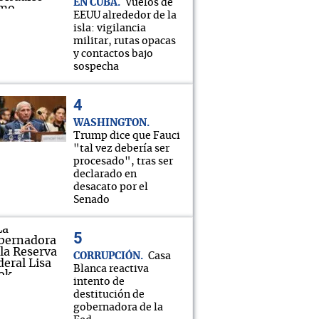
EN CUBA
Vuelos de
EEUU alrededor de la
isla: vigilancia
militar, rutas opacas
y contactos bajo
sospecha
WASHINGTON
Trump dice que Fauci
"tal vez debería ser
procesado", tras ser
declarado en
desacato por el
Senado
CORRUPCIÓN
Casa
Blanca reactiva
intento de
destitución de
gobernadora de la