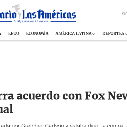
SI
A
EEUU
ECONOMÍA
AMÉRICA LATINA
DEPORTES
erra acuerdo con Fox Ne
ual
da por Gretchen Carlson y estaba dirigida contra Ro