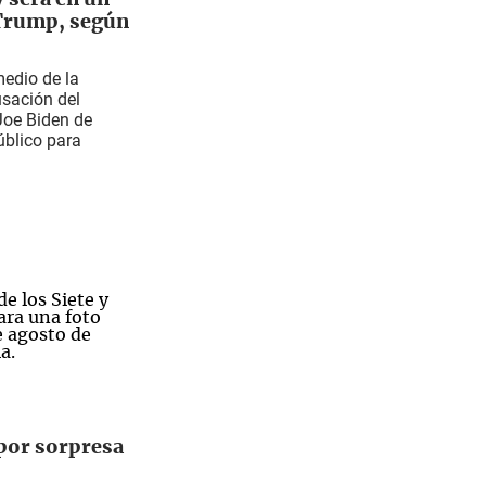
 será en un
 Trump, según
medio de la
usación del
 Joe Biden de
úblico para
a por sorpresa