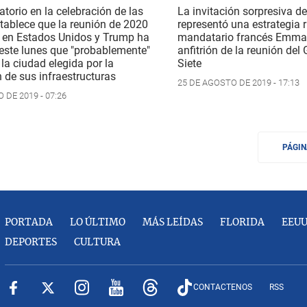
atorio en la celebración de las
La invitación sorpresiva de
tablece que la reunión de 2020
representó una estrategia 
r en Estados Unidos y Trump ha
mandatario francés Emma
este lunes que "probablemente"
anfitrión de la reunión del
la ciudad elegida por la
Siete
 de sus infraestructuras
25 DE AGOSTO DE 2019 - 17:13
 DE 2019 - 07:26
PÁGI
PORTADA
LO ÚLTIMO
MÁS LEÍDAS
FLORIDA
EEU
DEPORTES
CULTURA
CONTACTENOS
RSS