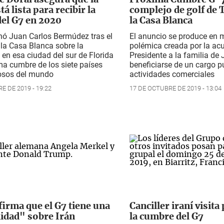
e Doral asegura que la
Próxima Cumbre G-7
tá lista para recibir la
complejo de golf de
el G7 en 2020
la Casa Blanca
nó Juan Carlos Bermúdez tras el
El anuncio se produce en 
la Casa Blanca sobre la
polémica creada por la ac
 en esa ciudad del sur de Florida
Presidente a la familia de
ma cumbre de los siete países
beneficiarse de un cargo p
osos del mundo
actividades comerciales
E DE 2019 - 19:22
17 DE OCTUBRE DE 2019 - 13:04
irma que el G7 tiene una
Canciller iraní visit
idad" sobre Irán
la cumbre del G7