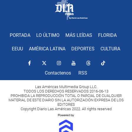
PORTADA
LO ÚLTIMO
MÁS LEÍDAS
FLORIDA
EEUU
AMÉRICA LATINA
DEPORTES
CULTURA
Contactenos
RSS
Las Américas Multimedia Group LLC.
TODOS LOS DERECHOS RESERVADOS 2016-06-13
PROHIBIDA LA REPRODUCCIÓN TOTAL O PARCIAL DE CUALQUIER
MATERIAL DE ESTE DIARIO SIN LA AUTORIZACIÓN EXPRESA DE LOS
EDITORES
Copyright Diario Las Américas 2022. All rights reserved